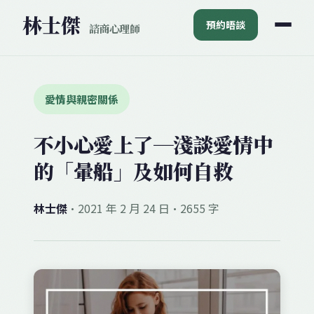
林士
傑
預約晤談
諮商心理師
愛情與親密關係
不小心愛上了─淺談愛情中
的「暈船」及如何自救
林士傑
·
2021 年 2 月 24 日
·
2655 字