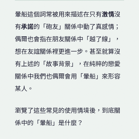
暈船這個詞常被用來描述在只有
激情
沒
有
承諾
的「砲友」關係中動了真感情；
偶爾也會指在朋友關係中「越了線」，
想在友誼關係裡更進一步。甚至就算沒
有上述的「故事背景」，在純粹的戀愛
關係中我們也偶爾會用「暈船」來形容
某人。
瀏覽了這些常見的使用情境後，到底關
係中的「暈船」是什麼？