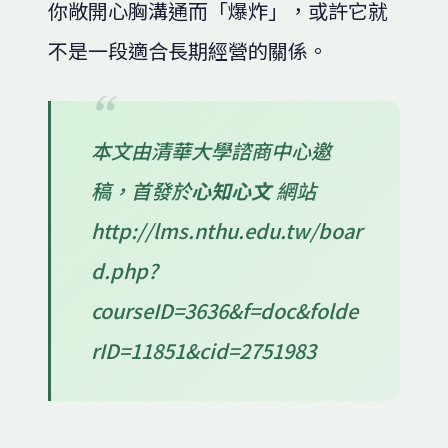
你敞開心胸溝通而「爆炸」，或許它就
不是一段適合長期經營的關係。
本文由清華大學諮商中心邀
稿，首發於
心知心文
網站
http://lms.nthu.edu.tw/boar
d.php?
courseID=3636&f=doc&folde
rID=11851&cid=2751983