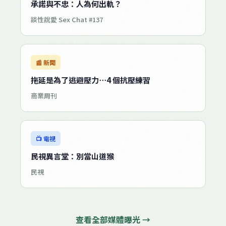
承諾與不忠：人為何出軌？
談性說愛 Sex Chat #137
📰 新聞
拖延是為了逃避壓力⋯4 個抗壓練習
商業周刊
📺 電視
民視異言堂：別當山道猴
民視
查看全部媒體曝光 →