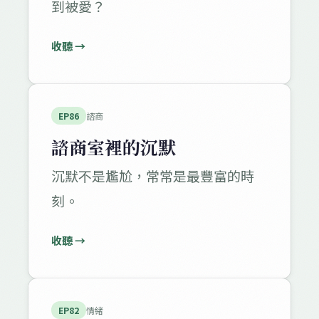
到被愛？
收聽 →
EP86
諮商
諮商室裡的沉默
沉默不是尷尬，常常是最豐富的時
刻。
收聽 →
EP82
情緒