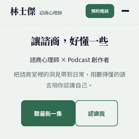
林士
傑
預約晤談
諮商心理師
讓諮商，
好懂一些
諮商心理師 × Podcast 創作者
把諮商室裡的洞見帶到日常，用聽得懂的語
言陪你認識自己。
聽最新一集
認識我