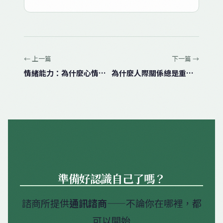
← 上一篇
下一篇 →
情緒能力：為什麼心情不好，卻說不出到底怎麼了
為什麼人際關係總是重複相同問題？解析6種人際模式與改變方法- 《傑的不錯 Podcast》
準備好認識自己了嗎？
諮商所提供
通訊諮商
——不論你在哪裡，都
可以開始