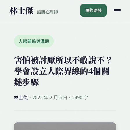
林士
傑
預約晤談
諮商心理師
人際關係與溝通
害怕被討厭所以不敢說不？
學會設立人際界線的4個關
鍵步驟
林士傑
·
2025 年 2 月 5 日
·
2490 字